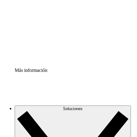
Comprende y planifica mejor los cambios futuros en tu
infraestructura de nube
Acelerador de Procesos
Estandariza y mejora el control de la documentación de
procesos
Enterprise Shield
Añade una capa de seguridad reforzada y control
detallado.
Más información
Soluciones