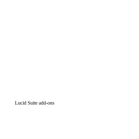
Intelligente diagrammen
Lucidspark
Online whiteboard
airfocus
Product management en roadmapping
Lucid Suite add-ons
Cloud versneller
Begrijp en plan toekomstige veranderingen aan je cloud
infrastructuur beter