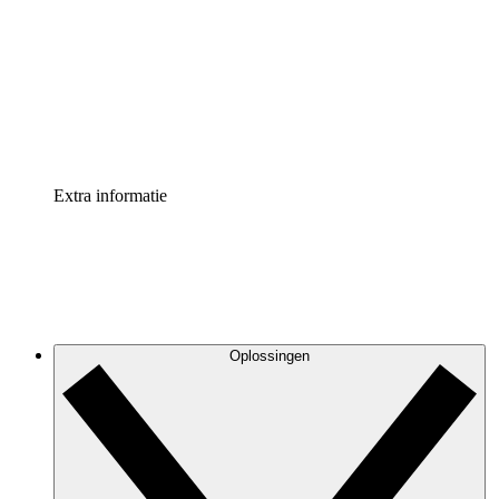
Processversneller
Standaardiseer en verbeter de beheer van
procesdocumentatie
Enterprise shield
Voeg een extra laag versterkte beveiliging en controle
toe
Extra informatie
Oplossingen