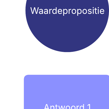
Met deze conversatieboomsjabloon kunt u:
Uw verkoopgesprekken afstemmen op een verscheidenheid
aan klantsituaties.
Belangrijke onderzoeksvragen schetsen.
Belangrijke antwoorden schetsen.
Open deze sjabloon voor een gedetailleerd voorbeeld van een
conversatieboom dat u kunt aanpassen op uw use case.
Gerelateerde sjablonen