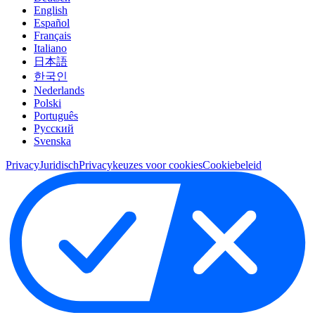
English
Español
Français
Italiano
日本語
한국인
Nederlands
Polski
Português
Pусский
Svenska
Privacy
Juridisch
Privacykeuzes voor cookies
Cookiebeleid