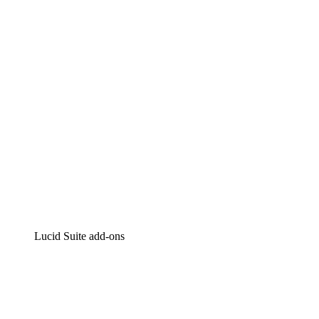
Intelligente diagrammen
Lucidspark
Online whiteboard
airfocus
Product management en roadmapping
Lucid Suite add-ons
Cloud versneller
Begrijp en plan toekomstige veranderingen aan je cloud
infrastructuur beter