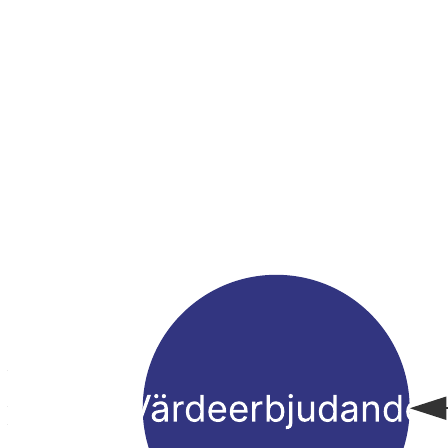
Den här mallen för ett konversationsträd kan hjälpa dig att:
– skräddarsy dina försäljningskonversationer efter en mängd olika
kundbehov
– beskriva viktiga upptäcktsfrågor
– beskriva viktiga svar.