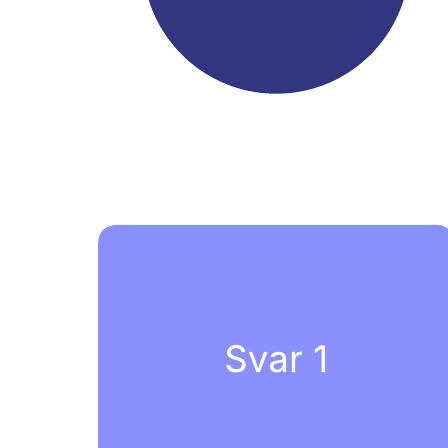
Öppna mallen för att se ett detaljerat exempel på ett
konversationsträd som du kan anpassa efter dina behov.
Relaterade mallar