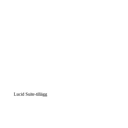
Intelligent diagramskapande
Lucidspark
Virtuell whiteboardanvändning
airfocus
Produkthantering och skapande av färdplaner
Lucid Suite-tillägg
Molnaccelerator
Förstå och planera bättre för framtida förändringar av
din molninfrastruktur.