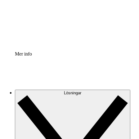
Processaccelerator
Standardisera och förbättra styrningen av
processdokumentation.
Enterprise shield
Lägg till ett förbättrat lager av förstärkt säkerhet och
detaljerad kontroll.
Mer info
Lösningar