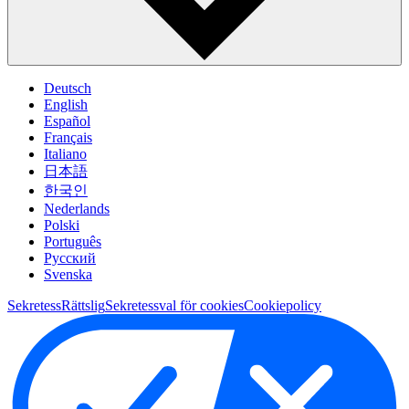
Deutsch
English
Español
Français
Italiano
日本語
한국인
Nederlands
Polski
Português
Pусский
Svenska
Sekretess
Rättslig
Sekretessval för cookies
Cookiepolicy