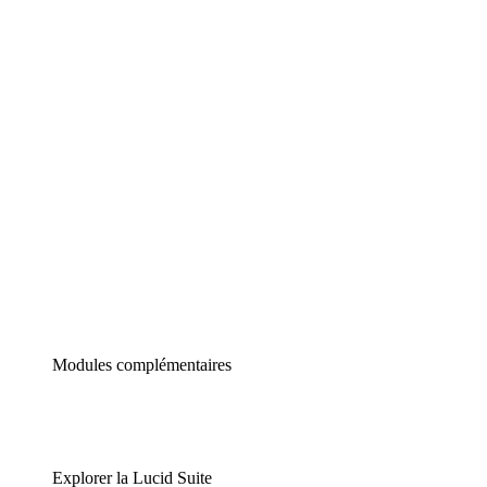
Diagrammes intelligents
Lucidspark
Tableau blanc virtuel
airfocus
Gestion de produit et roadmapping
Modules complémentaires
Explorer la Lucid Suite