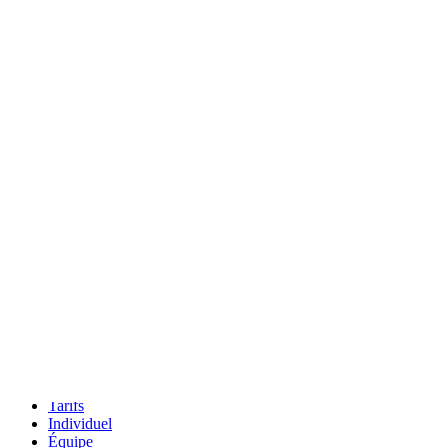
Structure rôles/responsabilités
Accéder au modèle Structure rôles/responsabilités
Inscription
Tarifs
Individuel
Équipe