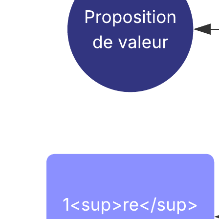
Ce modèle d'arbre de dialogue peut vous aider à :
Adapter vos conversations de vente aux différents besoins des
clients
Définir des questions de découverte clés
Définir des réponses clés
Ouvrez ce modèle pour afficher un exemple détaillé d'arbre de
dialogue, à personnaliser selon votre cas d'utilisation.
Modèles connexes