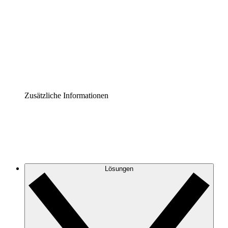
Prozess-Accelerator
Governance der Prozessdokumentation vereinheitlichen
und stärken.
Enterprise Shield
Zusätzliche Sicherheitslayer und granulare
Zugriffskontrolle.
Zusätzliche Informationen
Lösungen