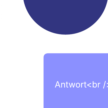
– Ihre Verkaufsgespräche an verschiedene Kundenbedürfnisse
anpassen
– Wichtige Fragen für das Erstgespräch ermitteln
– Wichtige Antworten ermitteln
Öffnen Sie diese Vorlage, um ein detailliertes Beispiel für einen
Konversationsbaum anzusehen und an Ihren Anwendungsfall
anzupassen.
Verwandte Vorlagen