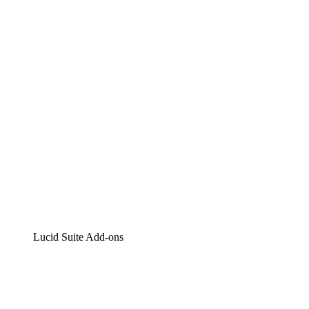
Lucidchart
Intelligente Diagrammerstellung
Lucidspark
Digitales Whiteboarding
airfocus
Produktmanagement und -roadmapping
Lucid Suite Add-ons
Cloud-Accelerator
Besseres Verständnis und Planung künftiger Cloud-
Infrastruktur-Änderungen.