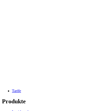
Organigramm zur Nachfolgeplanung
Zur Vorlage Organigramm zur Nachfolgeplanung gehen
Loslegen
Enterprise
Vertrieb kontaktieren
Tarife
Produkte