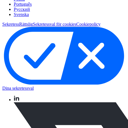
Português
Pусский
Svenska
Sekretess
Rättslig
Sekretessval för cookies
Cookiepolicy
Dina sekretessval