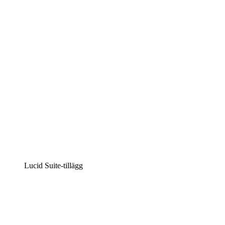
Intelligent diagramskapande
Lucidspark
Virtuell whiteboardanvändning
airfocus
Produkthantering och skapande av färdplaner
Lucid Suite-tillägg
Molnaccelerator
Förstå och planera bättre för framtida förändringar av
din molninfrastruktur.