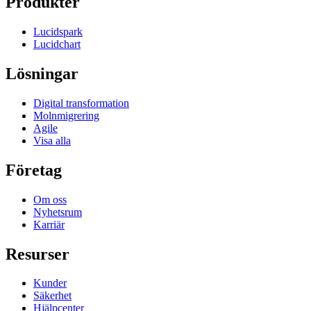
Produkter
Lucidspark
Lucidchart
Lösningar
Digital transformation
Molnmigrering
Agile
Visa alla
Företag
Om oss
Nyhetsrum
Karriär
Resurser
Kunder
Säkerhet
Hjälpcenter