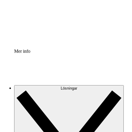
Processaccelerator
Standardisera och förbättra styrningen av
processdokumentation.
Enterprise shield
Lägg till ett förbättrat lager av förstärkt säkerhet och
detaljerad kontroll.
Mer info
Lösningar