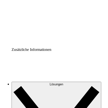
Prozess-Accelerator
Governance der Prozessdokumentation vereinheitlichen
und stärken.
Enterprise Shield
Zusätzliche Sicherheitslayer und granulare
Zugriffskontrolle.
Zusätzliche Informationen
Lösungen