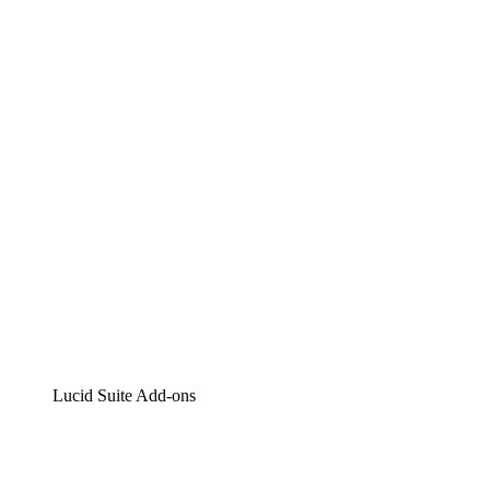
Lucidchart
Intelligente Diagrammerstellung
Lucidspark
Digitales Whiteboarding
airfocus
Produktmanagement und -roadmapping
Lucid Suite Add-ons
Cloud-Accelerator
Besseres Verständnis und Planung künftiger Cloud-
Infrastruktur-Änderungen.