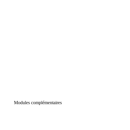
Lucidchart
Diagrammes intelligents
Lucidspark
Tableau blanc virtuel
airfocus
Gestion de produit et roadmapping
Modules complémentaires