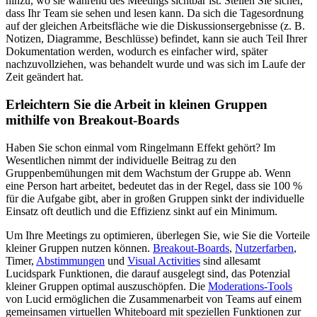
hinzu, wo sie während des Meetings sichtbar ist. Stellen Sie sicher,
dass Ihr Team sie sehen und lesen kann. Da sich die Tagesordnung
auf der gleichen Arbeitsfläche wie die Diskussionsergebnisse (z. B.
Notizen, Diagramme, Beschlüsse) befindet, kann sie auch Teil Ihrer
Dokumentation werden, wodurch es einfacher wird, später
nachzuvollziehen, was behandelt wurde und was sich im Laufe der
Zeit geändert hat.
Erleichtern Sie die Arbeit in kleinen Gruppen
mithilfe von Breakout-Boards
Haben Sie schon einmal vom Ringelmann Effekt gehört? Im
Wesentlichen nimmt der individuelle Beitrag zu den
Gruppenbemühungen mit dem Wachstum der Gruppe ab. Wenn
eine Person hart arbeitet, bedeutet das in der Regel, dass sie 100 %
für die Aufgabe gibt, aber in großen Gruppen sinkt der individuelle
Einsatz oft deutlich und die Effizienz sinkt auf ein Minimum.
Um Ihre Meetings zu optimieren, überlegen Sie, wie Sie die Vorteile
kleiner Gruppen nutzen können.
Breakout-Boards
,
Nutzerfarben
,
Timer,
Abstimmungen
und
Visual Activities
sind allesamt
Lucidspark Funktionen, die darauf ausgelegt sind, das Potenzial
kleiner Gruppen optimal auszuschöpfen. Die
Moderations-Tools
von Lucid ermöglichen die Zusammenarbeit von Teams auf einem
gemeinsamen virtuellen Whiteboard mit speziellen Funktionen zur