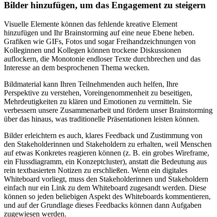
Bilder hinzufügen, um das Engagement zu steigern
Visuelle Elemente können das fehlende kreative Element
hinzufügen und Ihr Brainstorming auf eine neue Ebene heben.
Grafiken wie GIFs, Fotos und sogar Freihandzeichnungen von
Kolleginnen und Kollegen können trockene Diskussionen
auflockern, die Monotonie endloser Texte durchbrechen und das
Interesse an dem besprochenen Thema wecken.
Bildmaterial kann Ihren Teilnehmenden auch helfen, Ihre
Perspektive zu verstehen, Voreingenommenheit zu beseitigen,
Mehrdeutigkeiten zu klären und Emotionen zu vermitteln. Sie
verbessern unsere Zusammenarbeit und fördern unser Brainstorming
über das hinaus, was traditionelle Präsentationen leisten können.
Bilder erleichtern es auch, klares Feedback und Zustimmung von
den Stakeholderinnen und Stakeholdern zu erhalten, weil Menschen
auf etwas Konkretes reagieren können (z. B. ein grobes Wireframe,
ein Flussdiagramm, ein Konzeptcluster), anstatt die Bedeutung aus
rein textbasierten Notizen zu erschließen. Wenn ein digitales
Whiteboard vorliegt, muss den Stakeholderinnen und Stakeholdern
einfach nur ein Link zu dem Whiteboard zugesandt werden. Diese
können so jeden beliebigen Aspekt des Whiteboards kommentieren,
und auf der Grundlage dieses Feedbacks können dann Aufgaben
zugewiesen werden.