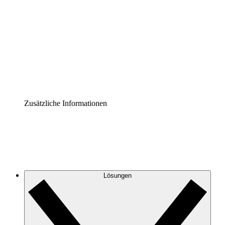
Prozess-Accelerator
Governance der Prozessdokumentation vereinheitlichen
und stärken.
Enterprise Shield
Zusätzliche Sicherheitslayer und granulare
Zugriffskontrolle.
Zusätzliche Informationen
Lösungen