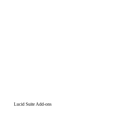
Lucidchart
Intelligente Diagrammerstellung
Lucidspark
Digitales Whiteboarding
airfocus
Produktmanagement und -roadmapping
Lucid Suite Add-ons
Cloud-Accelerator
Besseres Verständnis und Planung künftiger Cloud-
Infrastruktur-Änderungen.