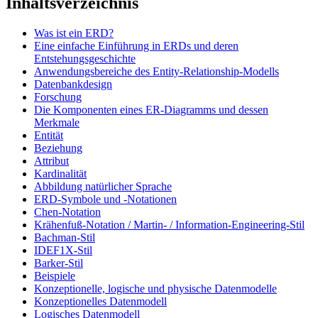
Inhaltsverzeichnis
Was ist ein ERD?
Eine einfache Einführung in ERDs und deren
Entstehungsgeschichte
Anwendungsbereiche des Entity-Relationship-Modells
Datenbankdesign
Forschung
Die Komponenten eines ER-Diagramms und dessen
Merkmale
Entität
Beziehung
Attribut
Kardinalität
Abbildung natürlicher Sprache
ERD-Symbole und -Notationen
Chen-Notation
Krähenfuß-Notation / Martin- / Information-Engineering-Stil
Bachman-Stil
IDEF1X-Stil
Barker-Stil
Beispiele
Konzeptionelle, logische und physische Datenmodelle
Konzeptionelles Datenmodell
Logisches Datenmodell