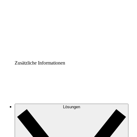
Prozess-Accelerator
Governance der Prozessdokumentation vereinheitlichen
und stärken.
Enterprise Shield
Zusätzliche Sicherheitslayer und granulare
Zugriffskontrolle.
Zusätzliche Informationen
Lösungen