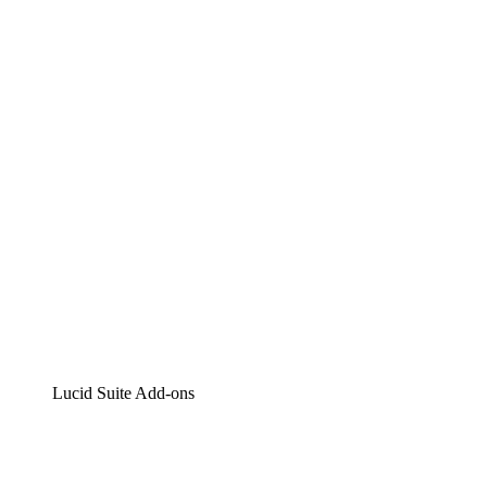
Lucidchart
Intelligente Diagrammerstellung
Lucidspark
Digitales Whiteboarding
airfocus
Produktmanagement und -roadmapping
Lucid Suite Add-ons
Cloud-Accelerator
Besseres Verständnis und Planung künftiger Cloud-
Infrastruktur-Änderungen.