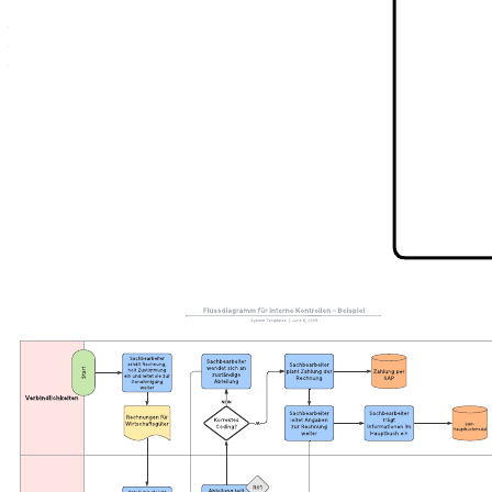
– die Logik einer API in der Gesamtsicht dokumentieren
– den Informationsfluss aus einer API darstellen
– Redundanzen und andere Optimierungsmöglichkeiten erkennen.
Durch Öffnen dieser Vorlage wird ein Beispiel für eine Gesamtsicht
auf eine API angezeigt, die Sie an Ihren Anwendungsfall anpassen
können.
Verwandte Vorlagen