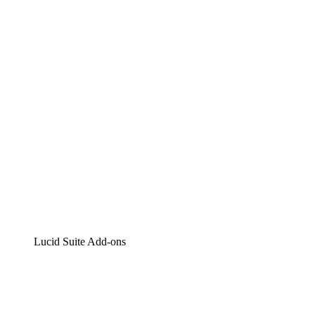
Lucidchart
Intelligente Diagrammerstellung
Lucidspark
Digitales Whiteboarding
airfocus
Produktmanagement und -roadmapping
Lucid Suite Add-ons
Cloud-Accelerator
Besseres Verständnis und Planung künftiger Cloud-
Infrastruktur-Änderungen.