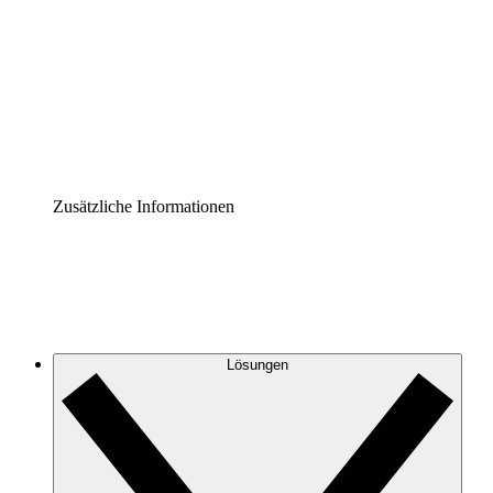
Prozess-Accelerator
Governance der Prozessdokumentation vereinheitlichen
und stärken.
Enterprise Shield
Zusätzliche Sicherheitslayer und granulare
Zugriffskontrolle.
Zusätzliche Informationen
Lösungen