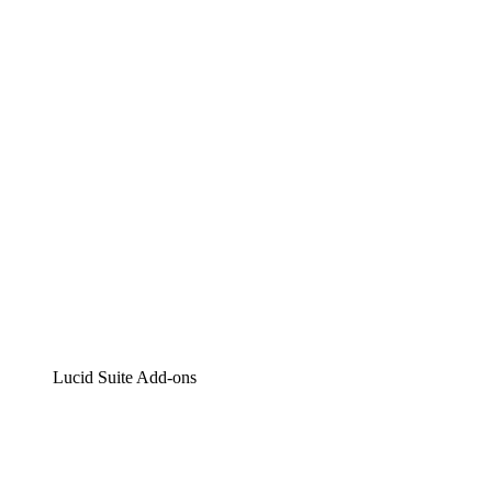
Lucidchart
Intelligente Diagrammerstellung
Lucidspark
Digitales Whiteboarding
airfocus
Produktmanagement und -roadmapping
Lucid Suite Add-ons
Cloud-Accelerator
Besseres Verständnis und Planung künftiger Cloud-
Infrastruktur-Änderungen.