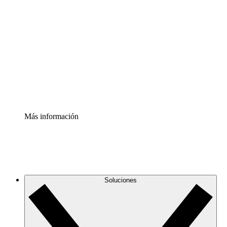
Comprende y planifica mejor los cambios futuros en tu
infraestructura de nube
Acelerador de Procesos
Estandariza y mejora el control de la documentación de
procesos
Enterprise Shield
Añade una capa de seguridad reforzada y control
detallado.
Más información
Soluciones