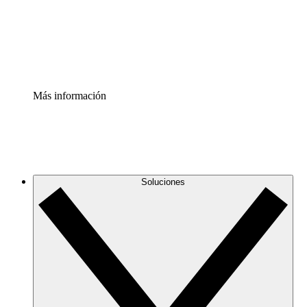
Acelerador de Procesos
Estandariza y mejora el control de la documentación de p
Enterprise Shield
Añade una capa de seguridad reforzada y control detallad
Más información
Soluciones