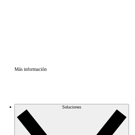
Comprende y planifica mejor los cambios futuros en tu
infraestructura de nube
Acelerador de Procesos
Estandariza y mejora el control de la documentación de
procesos
Enterprise Shield
Añade una capa de seguridad reforzada y control
detallado.
Más información
Soluciones