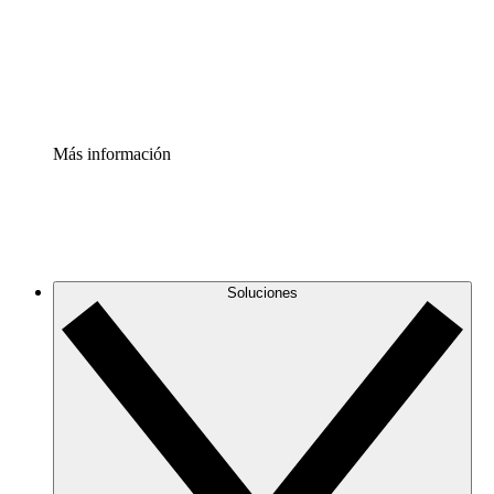
Acelerador de Procesos
Estandariza y mejora el control de la documentación de p
Enterprise Shield
Añade una capa de seguridad reforzada y control detallad
Más información
Soluciones