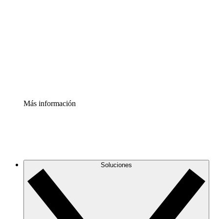
infraestructura de nube
Acelerador de Procesos
Estandariza y mejora el control de la documentación de
procesos
Enterprise Shield
Añade una capa de seguridad reforzada y control
detallado.
Más información
Soluciones