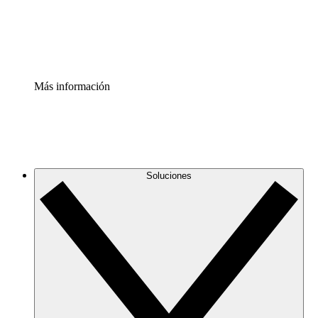
Estandariza y mejora el control de la documentación de p
Enterprise Shield
Añade una capa de seguridad reforzada y control detallad
Más información
Soluciones