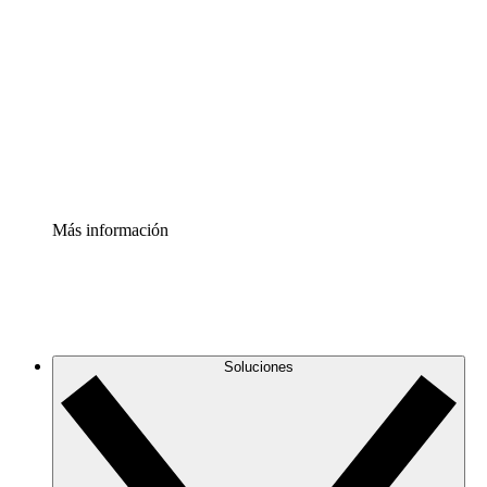
infraestructura de nube
Acelerador de Procesos
Estandariza y mejora el control de la documentación de
procesos
Enterprise Shield
Añade una capa de seguridad reforzada y control
detallado.
Más información
Soluciones