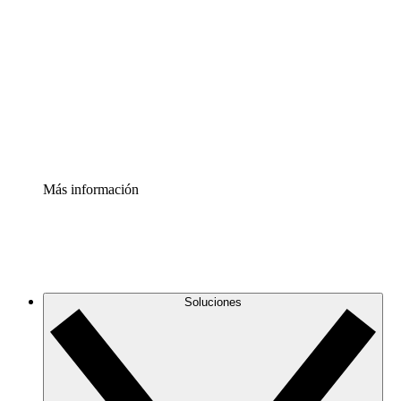
infraestructura de nube
Acelerador de Procesos
Estandariza y mejora el control de la documentación de
procesos
Enterprise Shield
Añade una capa de seguridad reforzada y control
detallado.
Más información
Soluciones