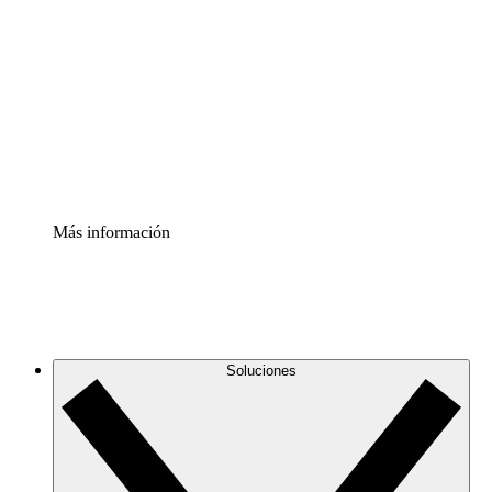
infraestructura de nube
Acelerador de Procesos
Estandariza y mejora el control de la documentación de
procesos
Enterprise Shield
Añade una capa de seguridad reforzada y control
detallado.
Más información
Soluciones