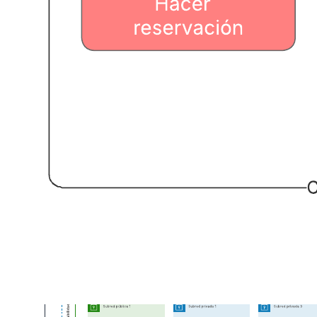
a:
Trazar el flujo de información para cualquier proceso/sistema.
Visualizar procesos de negocios.
Optimizar tu proceso actual y planificar un nuevo proceso de
flujo de datos.
Abre esta plantilla para ver un ejemplo detallado de un diagrama de
flujo de datos (lógico) que puedes personalizar según tu caso de uso.
Plantillas relacionadas