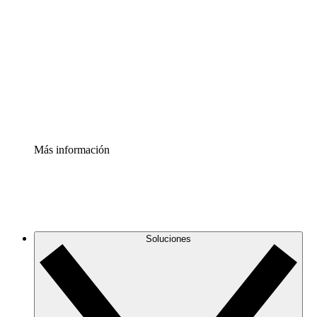
infraestructura de nube
Acelerador de Procesos
Estandariza y mejora el control de la documentación de
procesos
Enterprise Shield
Añade una capa de seguridad reforzada y control
detallado.
Más información
Soluciones