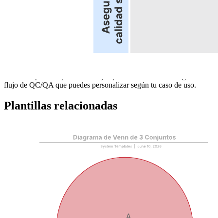
ayudarte a lograr lo siguiente:
Documentar tu proceso de control de calidad/aseguramiento
de la calidad.
Ahorrar dinero y reducir los defectos asegurándote de que
todos conozcan el proceso de QC/QA.- Mostrar dónde se
encuentran los pasos del proceso mediante el uso de carriles.
Abre esta plantilla para ver un ejemplo detallado de un diagrama de
flujo de QC/QA que puedes personalizar según tu caso de uso.
Plantillas relacionadas