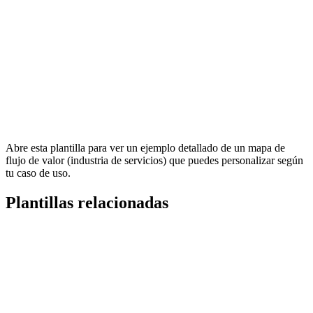
Esta plantilla de mapa de flujo de valor (industria de servicios)
puede ayudarte a lograr lo siguiente:
Ilustrar y analizar los pasos de la producción de un producto o
la prestación de un servicio.
Centrarte en reducir el tiempo dedicado a las actividades que
no agregan valor con el fin de aumentar la eficiencia.
Acceder a las bibliotecas de figuras de mapas de flujo de
valor.
Abre esta plantilla para ver un ejemplo detallado de un mapa de
flujo de valor (industria de servicios) que puedes personalizar según
tu caso de uso.
Plantillas relacionadas