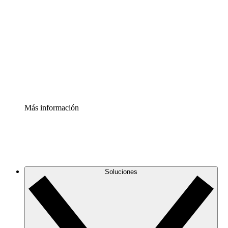
infraestructura de nube
Acelerador de Procesos
Estandariza y mejora el control de la documentación de
procesos
Enterprise Shield
Añade una capa de seguridad reforzada y control
detallado.
Más información
Soluciones