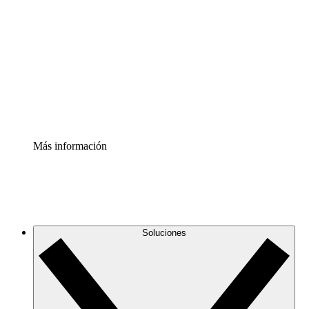
infraestructura de nube
Acelerador de Procesos
Estandariza y mejora el control de la documentación de
procesos
Enterprise Shield
Añade una capa de seguridad reforzada y control
detallado.
Más información
Soluciones