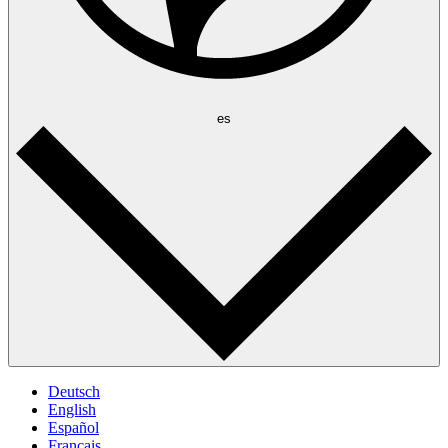
es
Deutsch
English
Español
Français