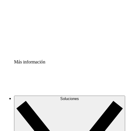
infraestructura de nube
Acelerador de Procesos
Estandariza y mejora el control de la documentación de
procesos
Enterprise Shield
Añade una capa de seguridad reforzada y control
detallado.
Más información
Soluciones