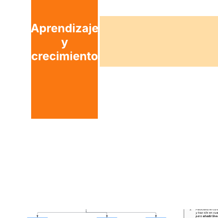
lo siguiente:
Fijar las metas organizacionales grandes y estratégicas.
Desglosar las metas en iniciativas pequeñas y mensurables en
intervalos de 30, 60 y 90 días.
Colaborar con colegas para verificar si se cumplen las metas.
Abre esta plantilla y agrega contenido para personalizar este
diagrama de cuadro de mandos integrales según tu caso de uso.
Plantillas relacionadas