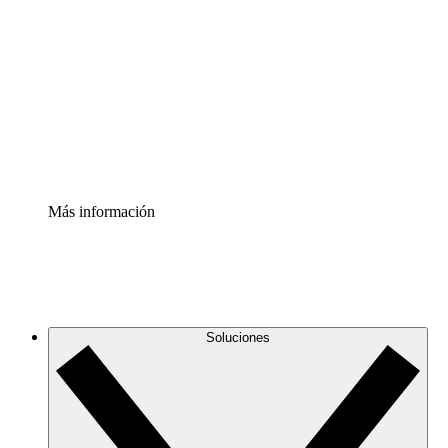
infraestructura de nube
Acelerador de Procesos
Estandariza y mejora el control de la documentación de
procesos
Enterprise Shield
Añade una capa de seguridad reforzada y control
detallado.
Más información
Soluciones