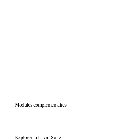
Diagrammes intelligents
Lucidspark
Tableau blanc virtuel
airfocus
Gestion de produit et roadmapping
Modules complémentaires
Explorer la Lucid Suite