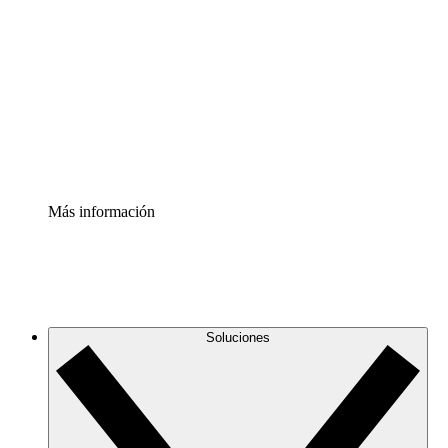
infraestructura de nube
Acelerador de Procesos
Estandariza y mejora el control de la documentación de
procesos
Enterprise Shield
Añade una capa de seguridad reforzada y control
detallado.
Más información
Soluciones