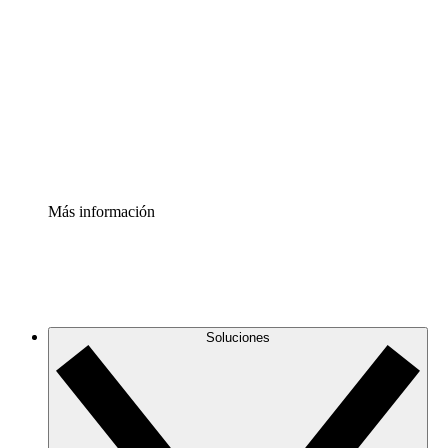
infraestructura de nube
Acelerador de Procesos
Estandariza y mejora el control de la documentación de
procesos
Enterprise Shield
Añade una capa de seguridad reforzada y control
detallado.
Más información
Soluciones