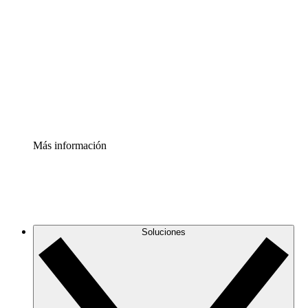
infraestructura de nube
Acelerador de Procesos
Estandariza y mejora el control de la documentación de
procesos
Enterprise Shield
Añade una capa de seguridad reforzada y control
detallado.
Más información
Soluciones