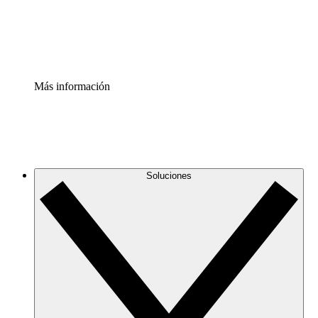
Estandariza y mejora el control de la documentación de p
Enterprise Shield
Añade una capa de seguridad reforzada y control detallad
Más información
Soluciones