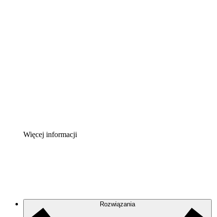
Akcelerator chmury
Lepiej zrozum i zaplanuj przyszłe zmiany w
infrastrukturze chmurowej.
Akcelerator Procesu
Standaryzuj i usprawnij ład organizacyjny w zakresie
dokumentacji procesów.
Enterprise Shield
Zapewnij dodatkową warstwę wzmocnionych
zabezpieczeń i szczegółową kontrolę.
Więcej informacji
Rozwiązania