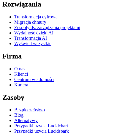
Rozwiązania
Transformacja cyfrowa
Migracja chmury
Zespoły ds. zarządzania projektami
Wydajność dzięki AI
Transformacja AI
Wyświetl wszystkie
Firma
O nas
Klienci
Centrum wiadomości
Kariera
Zasoby
Bezpieczeństwo
Blog
Alternatywy
Przypadki użycia Lucidchart
Przypadki użycia Lucidspark