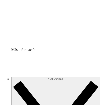
infraestructura de nube
Acelerador de Procesos
Estandariza y mejora el control de la documentación de
procesos
Enterprise Shield
Añade una capa de seguridad reforzada y control
detallado.
Más información
Soluciones