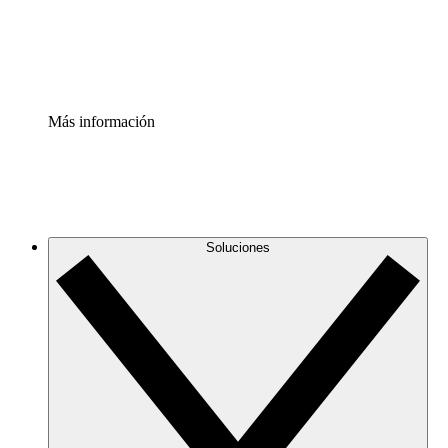
Estandariza y mejora el control de la documentación de p
Enterprise Shield
Añade una capa de seguridad reforzada y control detallad
Más información
Soluciones