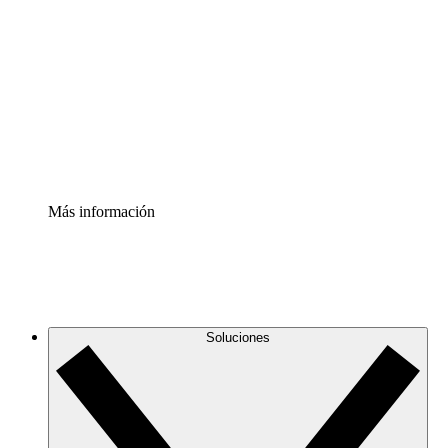
infraestructura de nube
Acelerador de Procesos
Estandariza y mejora el control de la documentación de
procesos
Enterprise Shield
Añade una capa de seguridad reforzada y control
detallado.
Más información
Soluciones