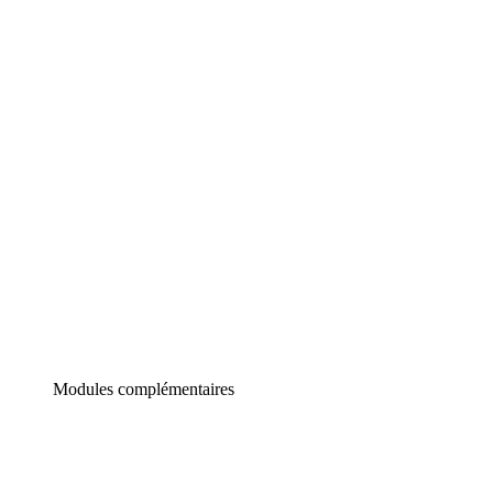
Lucidchart
Diagrammes intelligents
Lucidspark
Tableau blanc virtuel
airfocus
Gestion de produit et roadmapping
Modules complémentaires