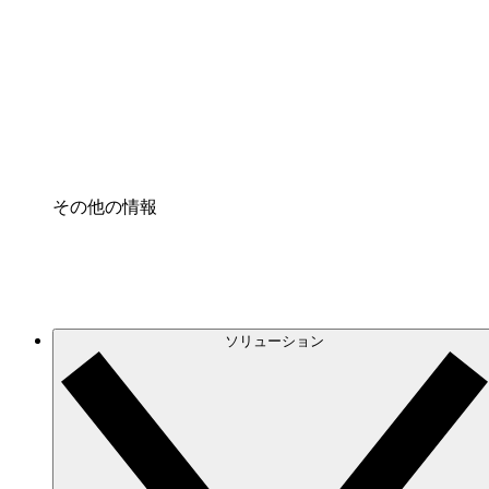
クラウドインフラに対する将来の変更をより良く
プロセスアクセル
プロセス文書化のガバナンスを標準化し、改善す
Enterprise Shield
強化されたセキュリティと詳細な制御を追加する
その他の情報
ソリューション