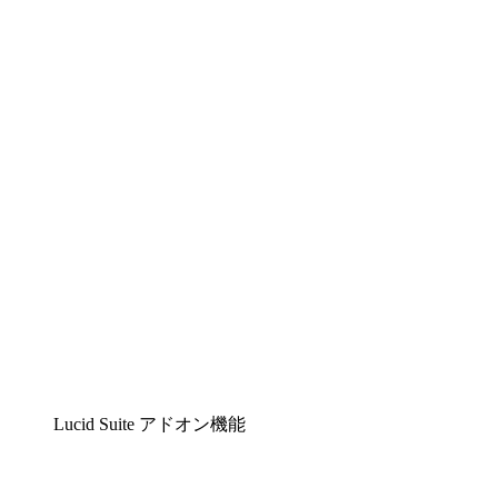
Lucidchart
複雑な内容をチームで分かりやすく理解できるイ
Lucidspark
チームが最高のアイデアを出し合い、行動につな
airfocus
プロダクト管理・ロードマップツール
Lucid Suite アドオン機能
クラウドアクセル