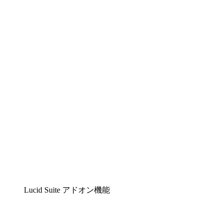
Lucidchart
複雑な内容をチームで分かりやすく理解できるイ
Lucidspark
チームが最高のアイデアを出し合い、行動につな
airfocus
プロダクト管理・ロードマップツール
Lucid Suite アドオン機能
クラウドアクセル