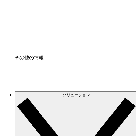
クラウドインフラに対する将来の変更をより良く
プロセスアクセル
プロセス文書化のガバナンスを標準化し、改善す
Enterprise Shield
強化されたセキュリティと詳細な制御を追加する
その他の情報
ソリューション