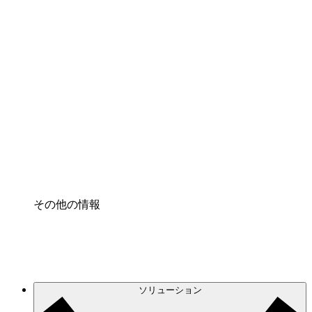
クラウドアクセル
クラウドインフラに対する将来の変更をより良く
理解し、計画を立てましょう。
プロセスアクセル
プロセス文書化のガバナンスを標準化し、改善す
る。
Enterprise Shield
強化されたセキュリティと詳細な制御を追加す
る。
その他の情報
ソリューション