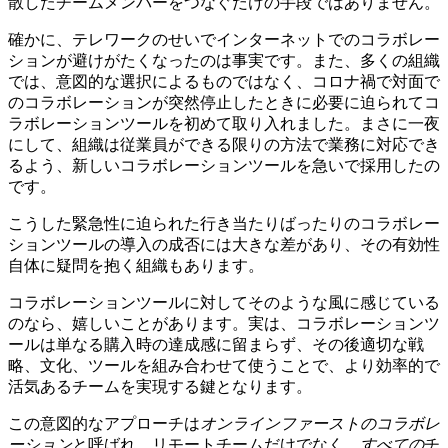
散したチームメンバーをつなぐだけの手段ではありません。
確かに、テレワークのせいでインターネットでのコラボレー
ションが避けがたくなったのは事実です。また、多くの組織
では、意図的な選択によるものではなく、コロナ禍で対面で
のコラボレーションが突然停止したときに必要に迫られてコ
ラボレーションツールを初めて取り入れました。まさに一夜
にして、組織は従業員ができる限りの方法で業務に対応でき
るよう、新しいコラボレーションツールを急いで採用したの
です。
こうした緊急性に迫られた行き当たりばったりのコラボレー
ションツールの導入の成否には大きな差があり、その有効性
自体に疑問を抱く組織もあります。
コラボレーションツールに対してそのような風に感じている
のなら、嬉しいことがあります。実は、コラボレーションツ
ールは単なる購入時の達成感に留まらず、その後適切な戦
略、文化、ツールを組み合わせて使うことで、より効率的で
活気あるチームを実現する鍵となります。
この意図的なアプローチは
オンラインファーストのコラボレ
ーション
と呼ばれ、リモートチームだけでなく、
すべての
チ