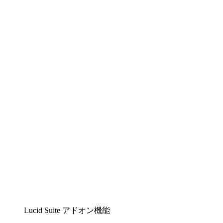
Lucidchart
複雑な内容をチームで分かりやすく理解できるイ
ンテリジェントな作図ソリューション
Lucidspark
チームが最高のアイデアを出し合い、行動につな
げられるバーチャルホワイトボード
airfocus
プロダクト管理・ロードマップツール
Lucid Suite アドオン機能