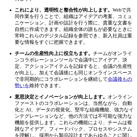
これにより、透明性と整合性が向上します。
Webで共
同作業を行うことで、組織はアイデアの考案、コミュ
ニケーション、計画や設計を行う際に、貴重な文書を
自然に作成できます。組織全体の誰もが必要なときに
常時これらのデジタル記録を参照でき、新入社員は重
要な情報をすぐに把握できます。
チームの生産性向上に役立ちます。
チームがオンライ
ンコラボレーションツールで会議中にアイデア、決
定、アクションアイテムを記録すると、会議の生産性
が向上し、加えて会議後にも同じオンラインスペース
で非同期的にコラボレーションを継続して
会議後もの
勢いを
維持できます。
意思決定とイノベーションが向上します。
オンライン
ファーストのコラボレーションは、当然ながら、自動
化と AI、データの視覚化、堅牢な組織機能、強力なイ
ンテグレーションなど、他の方法では不可能な強力な
機能を提供します。これらの機能により、チームは複
雑なアイデア、フィードバック、プロセスやシステム
を理解し、採用から製品設計まであらゆることに関し