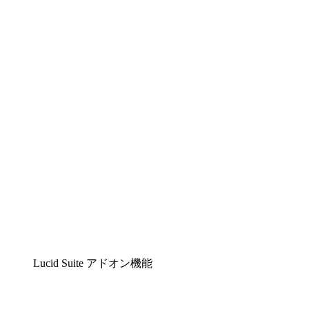
Lucidchart
複雑な内容をチームで分かりやすく理解できるイ
Lucidspark
チームが最高のアイデアを出し合い、行動につな
airfocus
プロダクト管理・ロードマップツール
Lucid Suite アドオン機能
クラウドアクセル