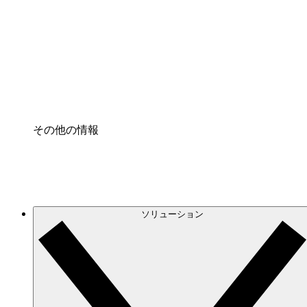
クラウドインフラに対する将来の変更をより良く
プロセスアクセル
プロセス文書化のガバナンスを標準化し、改善す
Enterprise Shield
強化されたセキュリティと詳細な制御を追加する
その他の情報
ソリューション