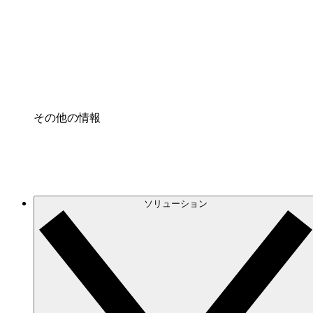
プロセスアクセル
プロセス文書化のガバナンスを標準化し、改善す
Enterprise Shield
強化されたセキュリティと詳細な制御を追加する
その他の情報
ソリューション