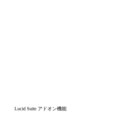
Lucidchart
複雑な内容をチームで分かりやすく理解できるイ
Lucidspark
チームが最高のアイデアを出し合い、行動につな
airfocus
プロダクト管理・ロードマップツール
Lucid Suite アドオン機能
クラウドアクセル
クラウドインフラに対する将来の変更をより良く