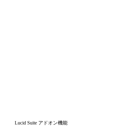
Lucidchart
複雑な内容をチームで分かりやすく理解できるイ
ンテリジェントな作図ソリューション
Lucidspark
チームが最高のアイデアを出し合い、行動につな
げられるバーチャルホワイトボード
airfocus
プロダクト管理・ロードマップツール
Lucid Suite アドオン機能
クラウドアクセル