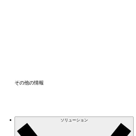
クラウドインフラに対する将来の変更をより良く
理解し、計画を立てましょう。
プロセスアクセル
プロセス文書化のガバナンスを標準化し、改善す
る。
Enterprise Shield
強化されたセキュリティと詳細な制御を追加す
る。
その他の情報
ソリューション