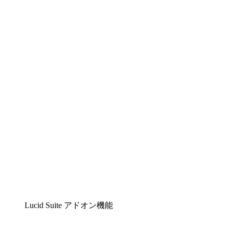
Lucidchart
複雑な内容をチームで分かりやすく理解できるイ
ンテリジェントな作図ソリューション
Lucidspark
チームが最高のアイデアを出し合い、行動につな
げられるバーチャルホワイトボード
airfocus
プロダクト管理・ロードマップツール
Lucid Suite アドオン機能
クラウドアクセル