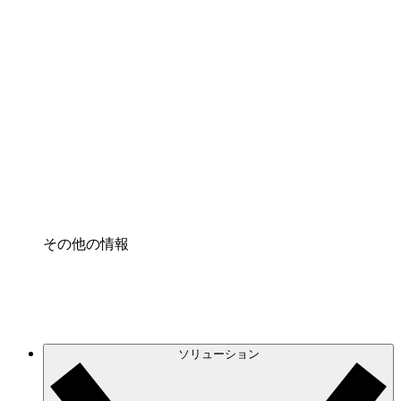
クラウドインフラに対する将来の変更をより良く
理解し、計画を立てましょう。
プロセスアクセル
プロセス文書化のガバナンスを標準化し、改善す
る。
Enterprise Shield
強化されたセキュリティと詳細な制御を追加す
る。
その他の情報
ソリューション