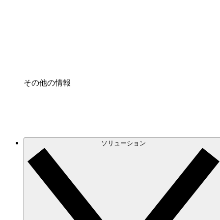
プロセスアクセル
プロセス文書化のガバナンスを標準化し、改善す
Enterprise Shield
強化されたセキュリティと詳細な制御を追加する
その他の情報
ソリューション