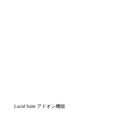
Lucidchart
複雑な内容をチームで分かりやすく理解できるイ
Lucidspark
チームが最高のアイデアを出し合い、行動につな
airfocus
プロダクト管理・ロードマップツール
Lucid Suite アドオン機能
クラウドアクセル
クラウドインフラに対する将来の変更をより良く