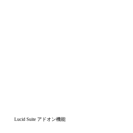
Lucidchart
複雑な内容をチームで分かりやすく理解できるイ
ンテリジェントな作図ソリューション
Lucidspark
チームが最高のアイデアを出し合い、行動につな
げられるバーチャルホワイトボード
airfocus
プロダクト管理・ロードマップツール
Lucid Suite アドオン機能
クラウドアクセル