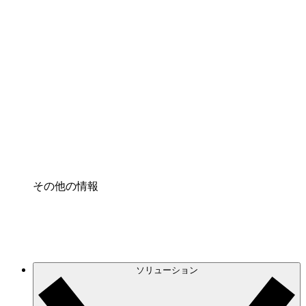
クラウドインフラに対する将来の変更をより良く
理解し、計画を立てましょう。
プロセスアクセル
プロセス文書化のガバナンスを標準化し、改善す
る。
Enterprise Shield
強化されたセキュリティと詳細な制御を追加す
る。
その他の情報
ソリューション