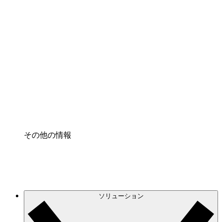
クラウドインフラに対する将来の変更をより良く
理解し、計画を立てましょう。
プロセスアクセル
プロセス文書化のガバナンスを標準化し、改善す
る。
Enterprise Shield
強化されたセキュリティと詳細な制御を追加す
る。
その他の情報
ソリューション