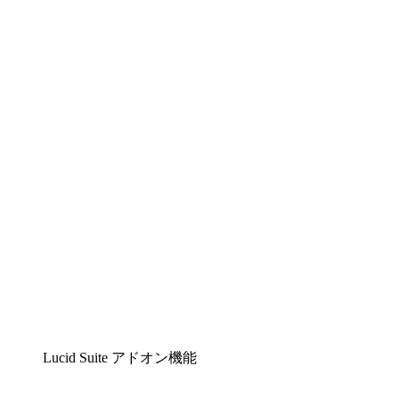
Lucidchart
複雑な内容をチームで分かりやすく理解できるイ
ンテリジェントな作図ソリューション
Lucidspark
チームが最高のアイデアを出し合い、行動につな
げられるバーチャルホワイトボード
airfocus
プロダクト管理・ロードマップツール
Lucid Suite アドオン機能
クラウドアクセル