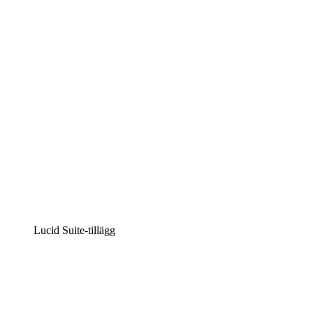
Intelligent diagramskapande
Lucidspark
Virtuell whiteboardanvändning
airfocus
Produkthantering och skapande av färdplaner
Lucid Suite-tillägg
Molnaccelerator
Förstå och planera bättre för framtida förändringar av
din molninfrastruktur.