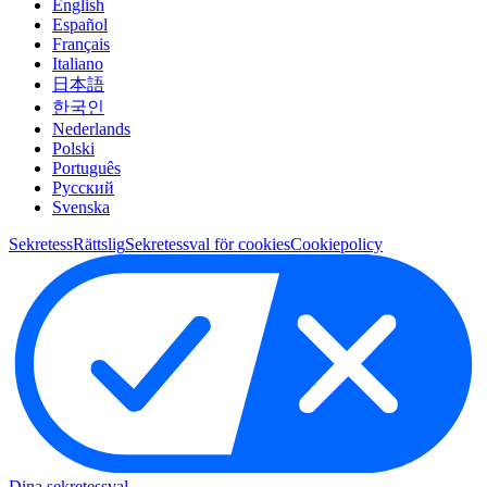
English
Español
Français
Italiano
日本語
한국인
Nederlands
Polski
Português
Pусский
Svenska
Sekretess
Rättslig
Sekretessval för cookies
Cookiepolicy
Dina sekretessval