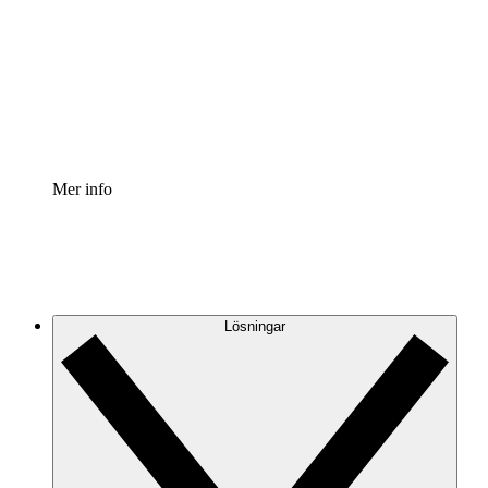
Processaccelerator
Standardisera och förbättra styrningen av
processdokumentation.
Enterprise shield
Lägg till ett förbättrat lager av förstärkt säkerhet och
detaljerad kontroll.
Mer info
Lösningar