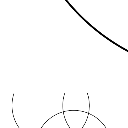
– Spara tid genom att skriva ut den svartvita versionen att ge till
eleverna.
Öppna den här mallen för Venndiagram med två mängder och lägg
till innehåll för att anpassa den efter dina behov.
Relaterade mallar