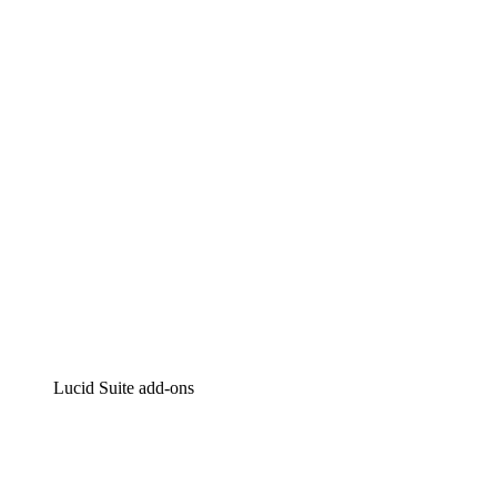
Lucidchart
Intelligente diagrammen
Lucidspark
Online whiteboard
airfocus
Product management en roadmapping
Lucid Suite add-ons
Cloud versneller
Begrijp en plan toekomstige veranderingen aan je cloud
infrastructuur beter