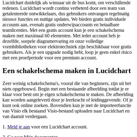
Lucidchart duidelijk als winnaar uit de bus komt, om verschillende
redenen. Lucidchart wordt continu verbeterd door een team van
getalenteerde ontwikkelaars, dus gebruikers ontvangen regelmatig
nieuwe functies en nuttige updates. We bieden gratis individuele
accounts aan, evenals gratis onderwijsaccounts en betaalbare
teamlicenties. Met een gratis account kun je een schakelschema
maken met maximaal 60 elementen. Met ieder account heb je
dezelfde, soepele diagramervaring en onze volledige
vormbibliotheken voor elektrotechniek zijn beschikbaar voor gratis
gebruikers. Als je een upgrade nodig hebt, loop je geen enkel risico
met een proefperiode voor een premium account.
Een schakelschema maken in Lucidchart
Zeer weinig schakelschema's, vooral die van beginners, zijn uit het
niets opgebouwd. Begin met een bestaande afbeelding totdat je er
klaar voor bent om je eigen schakelschema te maken. De afbeelding
kan worden aangeleverd door je leerkracht of leidinggevende. Of je
kunt ook online zoeken. Bovendien kun je met de importeerfunctie
van Visio elk bestaand Visio-bestand uploaden naar Lucidchart en
van daaruit verdergaan.
1.
Meld je aan
voor een Lucidchart account.