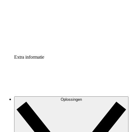
Processversneller
Standaardiseer en verbeter de beheer van
procesdocumentatie
Enterprise shield
Voeg een extra laag versterkte beveiliging en controle
toe
Extra informatie
Oplossingen