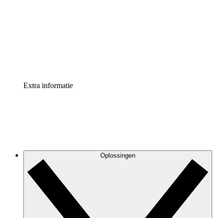
Processversneller
Standaardiseer en verbeter de beheer van
procesdocumentatie
Enterprise shield
Voeg een extra laag versterkte beveiliging en controle
toe
Extra informatie
Oplossingen