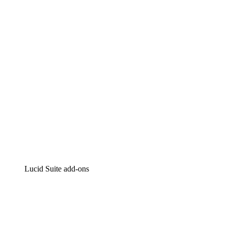
Intelligente diagrammen
Lucidspark
Online whiteboard
airfocus
Product management en roadmapping
Lucid Suite add-ons
Cloud versneller
Begrijp en plan toekomstige veranderingen aan je cloud
infrastructuur beter